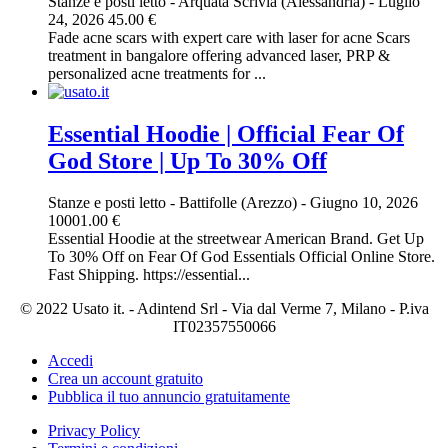
Stanze e posti letto
-
Arquata Scrivia (Alessandria)
-
Luglio
24, 2026
45.00 €
Fade acne scars with expert care with laser for acne Scars
treatment in bangalore offering advanced laser, PRP &
personalized acne treatments for ...
Essential Hoodie | Official Fear Of
God Store | Up To 30% Off
Stanze e posti letto
-
Battifolle (Arezzo)
-
Giugno 10, 2026
10001.00 €
Essential Hoodie at the streetwear American Brand. Get Up
To 30% Off on Fear Of God Essentials Official Online Store.
Fast Shipping. https://essential...
© 2022 Usato it. - Adintend Srl - Via dal Verme 7, Milano - P.iva
IT02357550066
Accedi
Crea un account gratuito
Pubblica il tuo annuncio gratuitamente
Privacy Policy